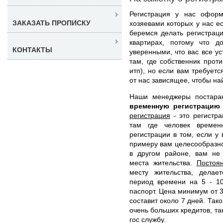
Регистрация у нас оформ
ЗАКАЗАТЬ ПРОПИСКУ
хозяевами которых у нас е
беремся делать регистрац
квартирах, потому что 
КОНТАКТЫ
уверенными, что вас все ус
там, где собственник прот
итп), но если вам требует
от нас зависящее, чтобы на
Наши менеджеры постара
временную регистраци
регистрация
- это регистра
там где человек времен
регистрации в том, если у 
примеру вам целесообразно 
в другом районе, вам не 
места жительства.
Постоя
месту жительства, делае
период времени на 5 - 10
паспорт. Цена минимум от 3
составит около 7 дней. Так
очень больших кредитов, та
гос службу.